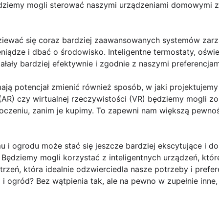
będziemy mogli sterować naszymi urządzeniami domowymi 
iewać się coraz bardziej zaawansowanych systemów zarzą
ądze i dbać o środowisko. Inteligentne termostaty, oświe
łały bardziej efektywnie i zgodnie z naszymi preferencjam
ją potencjał zmienić również sposób, w jaki projektujemy
(AR) czy wirtualnej rzeczywistości (VR) będziemy mogli zo
czeniu, zanim je kupimy. To zapewni nam większą pewność
i ogrodu może stać się jeszcze bardziej ekscytujące i do
ędziemy mogli korzystać z inteligentnych urządzeń, które
zeń, która idealnie odzwierciedla nasze potrzeby i prefe
i ogród? Bez wątpienia tak, ale na pewno w zupełnie inne