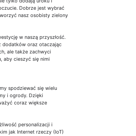
ie tylko dodają uroku i
oczucie. Dobrze jest wybrać
tworzyć nasz osobisty zielony
estycję w naszą przyszłość.
az dodatków oraz otaczając
ch, ale także zachwyci
 aby cieszyć się nimi
emy spodziewać się wielu
y i ogrody. Dzięki
uważyć coraz większe
iwość personalizacji i
m jak Internet rzeczy (IoT)