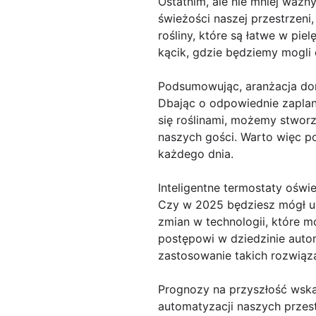
Ostatnim, ale nie mniej ważny
świeżości naszej przestrzeni
rośliny, które są łatwe w pie
kącik, gdzie będziemy mogli 
Podsumowując, aranżacja dom
Dbając o odpowiednie zaplan
się roślinami, możemy stworz
naszych gości. Warto więc po
każdego dnia.
Inteligentne termostaty oświ
Czy w 2025 będziesz mógł ur
zmian w technologii, które 
postępowi w dziedzinie auto
zastosowanie takich rozwiąz
Prognozy na przyszłość wskaz
automatyzacji naszych przest