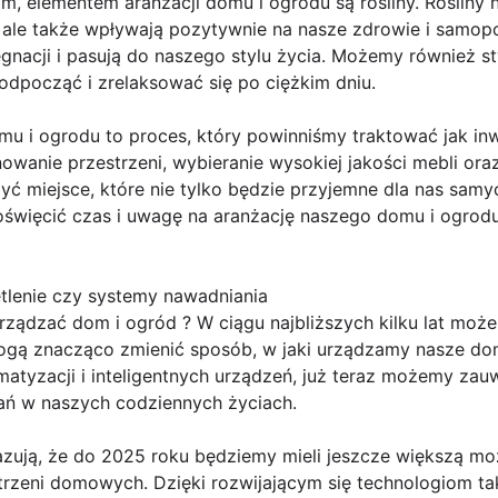
m, elementem aranżacji domu i ogrodu są rośliny. Rośliny n
, ale także wpływają pozytywnie na nasze zdrowie i samop
lęgnacji i pasują do naszego stylu życia. Możemy również s
odpocząć i zrelaksować się po ciężkim dniu.
u i ogrodu to proces, który powinniśmy traktować jak inw
owanie przestrzeni, wybieranie wysokiej jakości mebli or
yć miejsce, które nie tylko będzie przyjemne dla nas samy
święcić czas i uwagę na aranżację naszego domu i ogrodu,
etlenie czy systemy nawadniania
ządzać dom i ogród ? W ciągu najbliższych kilku lat moż
mogą znacząco zmienić sposób, w jaki urządzamy nasze dom
matyzacji i inteligentnych urządzeń, już teraz możemy za
ań w naszych codziennych życiach.
ują, że do 2025 roku będziemy mieli jeszcze większą możl
rzeni domowych. Dzięki rozwijającym się technologiom taki