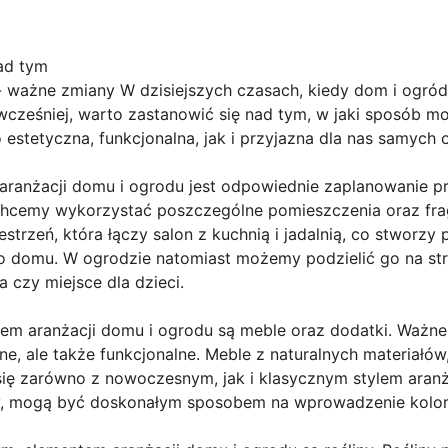
ad tym
ważne zmiany W dzisiejszych czasach, kiedy dom i ogród s
 wcześniej, warto zastanowić się nad tym, w jaki sposób
 estetyczna, funkcjonalna, jak i przyjazna dla nas samych 
ranżacji domu i ogrodu jest odpowiednie zaplanowanie prz
k chcemy wykorzystać poszczególne pomieszczenia oraz f
trzeń, która łączy salon z kuchnią i jadalnią, co stworzy 
po domu. W ogrodzie natomiast możemy podzielić go na stre
a czy miejsce dla dzieci.
m aranżacji domu i ogrodu są meble oraz dodatki. Ważne j
ne, ale także funkcjonalne. Meble z naturalnych materiałów,
ę zarówno z nowoczesnym, jak i klasycznym stylem aranżac
y, mogą być doskonałym sposobem na wprowadzenie koloru