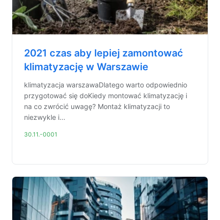
2021 czas aby lepiej zamontować
klimatyzację w Warszawie
klimatyzacja warszawaDlatego warto odpowiednio
przygotować się doKiedy montować klimatyzację i
na co zwrócić uwagę? Montaż klimatyzacji to
niezwykle i...
30.11.-0001