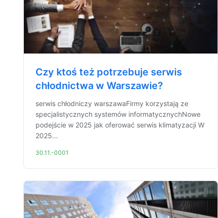
Czy ktoś też potrzebuje serwis
chłodnictwa w Warszawie?
serwis chłodniczy warszawaFirmy korzystają ze
specjalistycznych systemów informatycznychNowe
podejście w 2025 jak oferować serwis klimatyzacji W
2025...
30.11.-0001