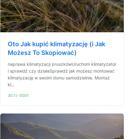
Oto Jak kupić klimatyzację (i Jak
Możesz To Skopiować)
naprawa klimatyzacji pruszkówUruchom klimatyzator
i sprawdź czy działaSprawdź jak możesz montować
klimatyzację w swoim domu samodzielnie. Montaż
kl...
30.11.-0001