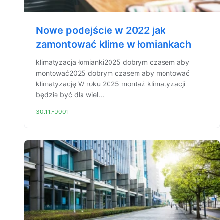
Nowe podejście w 2022 jak
zamontować klime w łomiankach
klimatyzacja łomianki2025 dobrym czasem aby
montować2025 dobrym czasem aby montować
klimatyzację W roku 2025 montaż klimatyzacji
będzie być dla wiel...
30.11.-0001