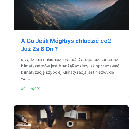
A Co Jeśli Mógłbyś chłodzić co2
Już Za 6 Dni?
urządzenia chłodnicze na co2Dlatego też sprzedaż
klimatyzatorów jest branżąRadzimy jak sprzedawać
klimatyzację szybciej Klimatyzacja jest niezwykle
wa...
30.11.-0001