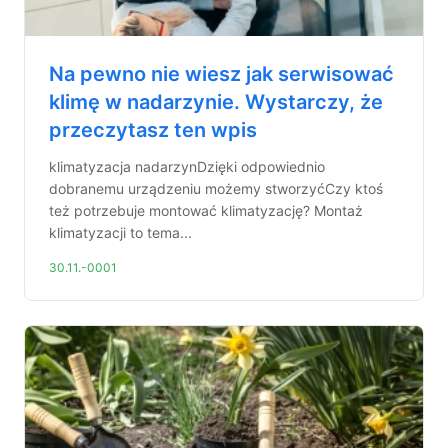
Na pewno nie wiesz jak serwisować
klimę w nadarzynie. Wystarczy, że
przeczytasz ten wpis
klimatyzacja nadarzynDzięki odpowiednio
dobranemu urządzeniu możemy stworzyćCzy ktoś
też potrzebuje montować klimatyzację? Montaż
klimatyzacji to tema...
30.11.-0001