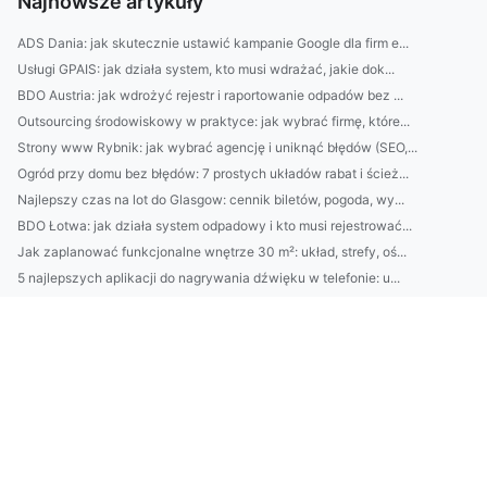
Najnowsze artykuły
ADS Dania: jak skutecznie ustawić kampanie Google dla firm e...
Usługi GPAIS: jak działa system, kto musi wdrażać, jakie dok...
BDO Austria: jak wdrożyć rejestr i raportowanie odpadów bez ...
Outsourcing środowiskowy w praktyce: jak wybrać firmę, które...
Strony www Rybnik: jak wybrać agencję i uniknąć błędów (SEO,...
Ogród przy domu bez błędów: 7 prostych układów rabat i ścież...
Najlepszy czas na lot do Glasgow: cennik biletów, pogoda, wy...
BDO Łotwa: jak działa system odpadowy i kto musi rejestrować...
Jak zaplanować funkcjonalne wnętrze 30 m²: układ, strefy, oś...
5 najlepszych aplikacji do nagrywania dźwięku w telefonie: u...
Jak wybrać słuchawki douszne do podcastów: przewodowe vs bez...
Katering dietetyczny: jak dobrać kaloryczność, makroskładnik...
10 nawyków pielęgnacyjnych, które starzeją skórę szybciej ni...
Domek na działce ROD: 10 praktycznych wskazówek przed budową...
Jak dobrać oświetlenie do funkcji pomieszczeń? 10 zasad proj...
Jak wybrać platformę e-commerce: Shopify vs WooCommerce vs P...
Domki nad Bałtykiem: 7 najlepszych miejsc na weekend bez aut...
Jak dobrać biurko, krzesło i szafę do ergonomii: praktyczna ...