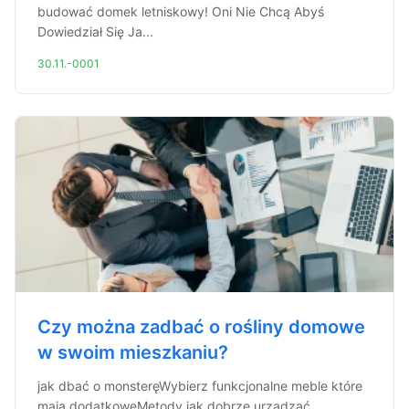
budować domek letniskowy! Oni Nie Chcą Abyś
Dowiedział Się Ja...
30.11.-0001
Czy można zadbać o rośliny domowe
w swoim mieszkaniu?
jak dbać o monsteręWybierz funkcjonalne meble które
mają dodatkoweMetody jak dobrze urządzać