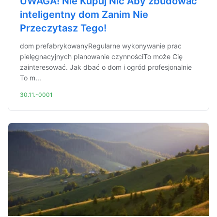
UWAGA! Nie Kupuj Nic Aby zbudować
inteligentny dom Zanim Nie
Przeczytasz Tego!
dom prefabrykowanyRegularne wykonywanie prac
pielęgnacyjnych planowanie czynnościTo może Cię
zainteresować. Jak dbać o dom i ogród profesjonalnie
To m...
30.11.-0001