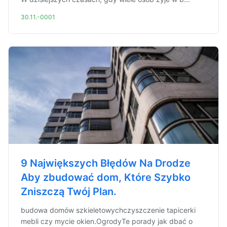
30.11.-0001
9 Największych Błędów Na Drodze
Aby zbudować dom, Które Szybko
Zniszczą Twój Plan.
budowa domów szkieletowychczyszczenie tapicerki
mebli czy mycie okien.OgrodyTe porady jak dbać o