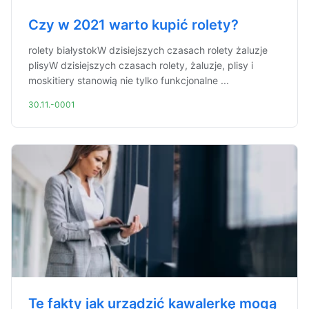
Czy w 2021 warto kupić rolety?
rolety białystokW dzisiejszych czasach rolety żaluzje
plisyW dzisiejszych czasach rolety, żaluzje, plisy i
moskitiery stanowią nie tylko funkcjonalne ...
30.11.-0001
Te fakty jak urządzić kawalerkę mogą