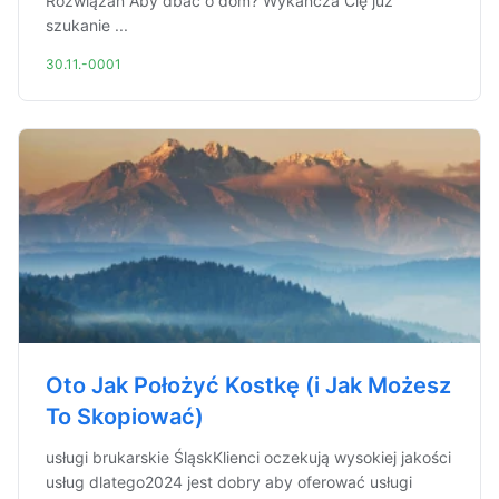
Rozwiązań Aby dbać o dom? Wykańcza Cię już
szukanie ...
30.11.-0001
Oto Jak Położyć Kostkę (i Jak Możesz
To Skopiować)
usługi brukarskie ŚląskKlienci oczekują wysokiej jakości
usług dlatego2024 jest dobry aby oferować usługi