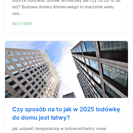
dobrze budować domek letniskowy ale czy za za 10 lat
też? Budowa domku letniskowego to marzenie wielu
osó...
30.11.-0001
Czy sposób na to jak w 2025 lodówkę
do domu jest łatwy?
jak ustawić temperaturę w lodówceStwórz nowe