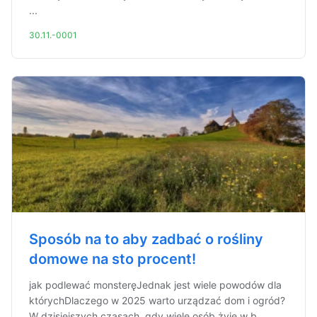
...
30.11.-0001
Sposób na to aby zadbać o rośliny
domowe na sto procent!
jak podlewać monsteręJednak jest wiele powodów dla
którychDlaczego w 2025 warto urządzać dom i ogród?
W dzisiejszych czasach, gdy wiele osób żyje w b...