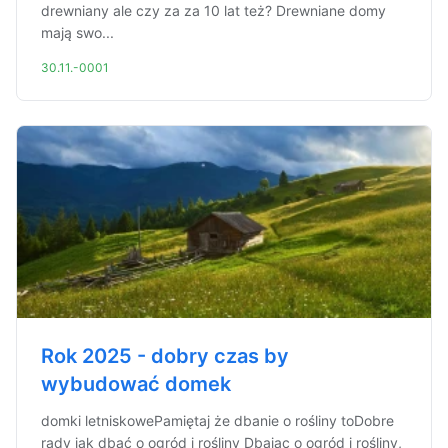
drewniany ale czy za za 10 lat też? Drewniane domy
mają swo...
30.11.-0001
Rok 2025 - dobry czas by
wybudować domek
domki letniskowePamiętaj że dbanie o rośliny toDobre
rady jak dbać o ogród i rośliny Dbając o ogród i rośliny,