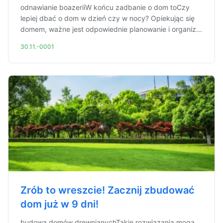
odnawianie boazeriiW końcu zadbanie o dom toCzy
lepiej dbać o dom w dzień czy w nocy? Opiekując się
domem, ważne jest odpowiednie planowanie i organiz...
30.11.-0001
Zrób to wreszcie! Zacznij zbudować
dom już w 9 dni!
budowa domów drewnianychTakie rozwiązania mogą