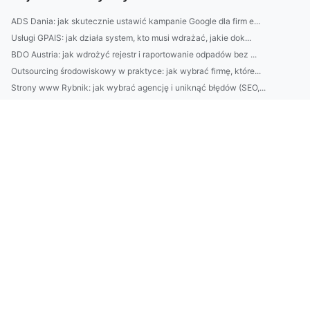
ADS Dania: jak skutecznie ustawić kampanie Google dla firm e...
Usługi GPAIS: jak działa system, kto musi wdrażać, jakie dok...
BDO Austria: jak wdrożyć rejestr i raportowanie odpadów bez ...
Outsourcing środowiskowy w praktyce: jak wybrać firmę, które...
Strony www Rybnik: jak wybrać agencję i uniknąć błędów (SEO,...
Ogród przy domu bez błędów: 7 prostych układów rabat i ścież...
Najlepszy czas na lot do Glasgow: cennik biletów, pogoda, wy...
BDO Łotwa: jak działa system odpadowy i kto musi rejestrować...
Jak zaplanować funkcjonalne wnętrze 30 m²: układ, strefy, oś...
5 najlepszych aplikacji do nagrywania dźwięku w telefonie: u...
Jak wybrać słuchawki douszne do podcastów: przewodowe vs bez...
Katering dietetyczny: jak dobrać kaloryczność, makroskładnik...
10 nawyków pielęgnacyjnych, które starzeją skórę szybciej ni...
Domek na działce ROD: 10 praktycznych wskazówek przed budową...
Jak dobrać oświetlenie do funkcji pomieszczeń? 10 zasad proj...
Jak wybrać platformę e-commerce: Shopify vs WooCommerce vs P...
Domki nad Bałtykiem: 7 najlepszych miejsc na weekend bez aut...
Jak dobrać biurko, krzesło i szafę do ergonomii: praktyczna ...