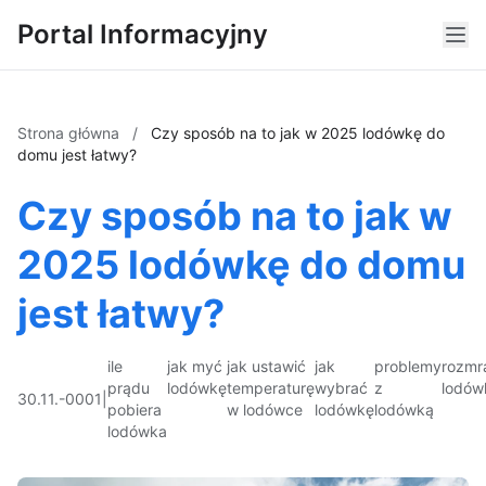
Portal Informacyjny
Strona główna
/
Czy sposób na to jak w 2025 lodówkę do
domu jest łatwy?
Czy sposób na to jak w
2025 lodówkę do domu
jest łatwy?
ile
jak myć
jak ustawić
jak
problemy
rozmr
prądu
lodówkę
temperaturę
wybrać
z
lodów
30.11.-0001
|
pobiera
w lodówce
lodówkę
lodówką
lodówka