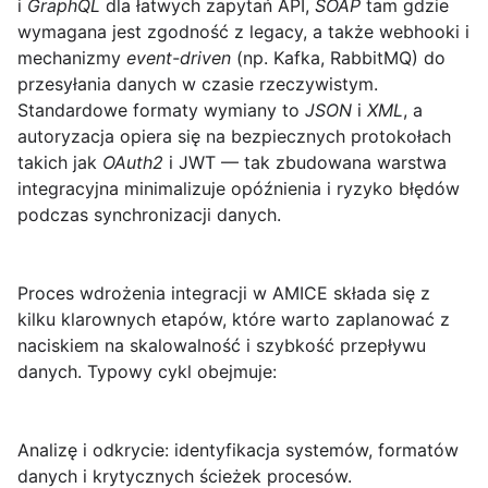
i
GraphQL
dla łatwych zapytań API,
SOAP
tam gdzie
wymagana jest zgodność z legacy, a także webhooki i
mechanizmy
event-driven
(np. Kafka, RabbitMQ) do
przesyłania danych w czasie rzeczywistym.
Standardowe formaty wymiany to
JSON
i
XML
, a
autoryzacja opiera się na bezpiecznych protokołach
takich jak
OAuth2
i JWT — tak zbudowana warstwa
integracyjna minimalizuje opóźnienia i ryzyko błędów
podczas synchronizacji danych.
Proces wdrożenia integracji w AMICE składa się z
kilku klarownych etapów, które warto zaplanować z
naciskiem na skalowalność i szybkość przepływu
danych. Typowy cykl obejmuje:
Analizę i odkrycie
: identyfikacja systemów, formatów
danych i krytycznych ścieżek procesów.