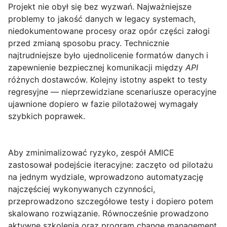
Projekt nie obył się bez wyzwań. Najważniejsze
problemy to jakość danych w legacy systemach,
niedokumentowane procesy oraz opór części załogi
przed zmianą sposobu pracy. Technicznie
najtrudniejsze było ujednolicenie formatów danych i
zapewnienie bezpiecznej komunikacji między
API
różnych dostawców. Kolejny istotny aspekt to testy
regresyjne — nieprzewidziane scenariusze operacyjne
ujawnione dopiero w fazie pilotażowej wymagały
szybkich poprawek.
Aby zminimalizować ryzyko, zespół AMICE
zastosował podejście iteracyjne: zaczęto od pilotażu
na jednym wydziale, wprowadzono automatyzację
najczęściej wykonywanych czynności,
przeprowadzono szczegółowe testy i dopiero potem
skalowano rozwiązanie. Równocześnie prowadzono
aktywne szkolenia oraz program change management