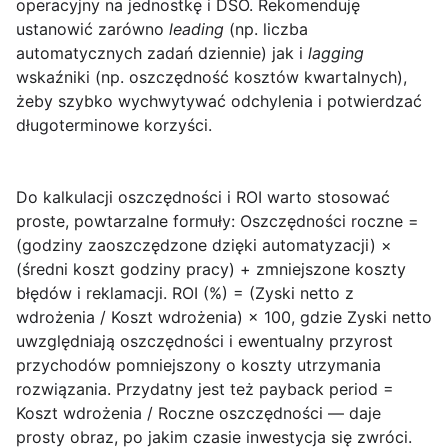
operacyjny na jednostkę i DSO. Rekomenduję
ustanowić zarówno
leading
(np. liczba
automatycznych zadań dziennie) jak i
lagging
wskaźniki (np. oszczędność kosztów kwartalnych),
żeby szybko wychwytywać odchylenia i potwierdzać
długoterminowe korzyści.
Do kalkulacji oszczędności i ROI warto stosować
proste, powtarzalne formuły:
Oszczędności roczne =
(godziny zaoszczędzone dzięki automatyzacji) ×
(średni koszt godziny pracy) + zmniejszone koszty
błędów i reklamacji
.
ROI (%) = (Zyski netto z
wdrożenia / Koszt wdrożenia) × 100
, gdzie Zyski netto
uwzględniają oszczędności i ewentualny przyrost
przychodów pomniejszony o koszty utrzymania
rozwiązania. Przydatny jest też
payback period
=
Koszt wdrożenia / Roczne oszczędności — daje
prosty obraz, po jakim czasie inwestycja się zwróci.