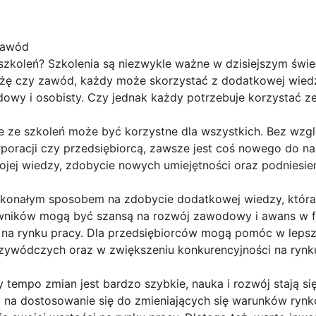
zawód
szkoleń? Szkolenia są niezwykle ważne w dzisiejszym świeci
nżę czy zawód, każdy może skorzystać z dodatkowej wiedzy
wy i osobisty. Czy jednak każdy potrzebuje korzystać ze
e ze szkoleń może być korzystne dla wszystkich. Bez wzglę
oracji czy przedsiębiorcą, zawsze jest coś nowego do nau
jej wiedzy, zdobycie nowych umiejętności oraz podniesieni
konałym sposobem na zdobycie dodatkowej wiedzy, która
cowników mogą być szansą na rozwój zawodowy i awans w fi
 na rynku pracy. Dla przedsiębiorców mogą pomóc w lepsz
rzywódczych oraz w zwiększeniu konkurencyjności na rynk
y tempo zmian jest bardzo szybkie, nauka i rozwój stają s
ą na dostosowanie się do zmieniających się warunków ryn