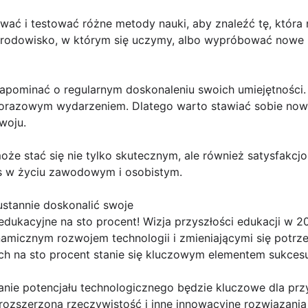
ać i testować różne metody nauki, aby znaleźć tę, która 
rodowisko, w którym się uczymy, albo wypróbować nowe n
zapominać o regularnym doskonaleniu swoich umiejętności.
norazowym wydarzeniem. Dlatego warto stawiać sobie nowe
woju.
oże stać się nie tylko skutecznym, ale również satysfakc
s w życiu zawodowym i osobistym.
ustannie doskonalić swoje
dukacyjne na sto procent! Wizja przyszłości edukacji w 20
namicznym rozwojem technologii i zmieniającymi się potrz
ch na sto procent stanie się kluczowym elementem sukces
anie potencjału technologicznego będzie kluczowe dla przy
a, rozszerzona rzeczywistość i inne innowacyjne rozwiązan