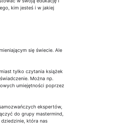
estować w swoją edukację i
go, kim jesteś i w jakiej
ieniającym się świecie. Ale
iast tylko czytania książek
oświadczenie. Można np.
 nowych umiejętności poprzez
od samozwańczych ekspertów,
łączyć do grupy mastermind,
dziedzinie, która nas