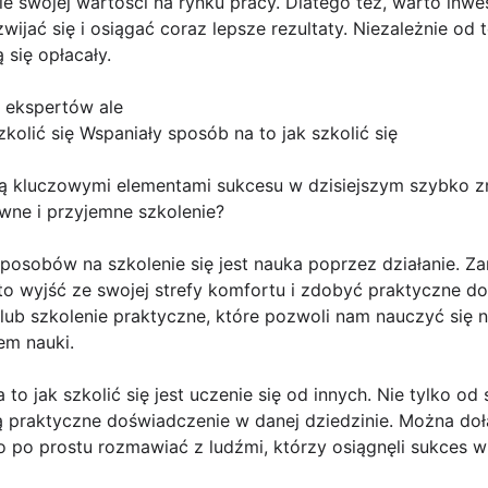
e swojej wartości na rynku pracy. Dlatego też, warto inw
ijać się i osiągać coraz lepsze rezultaty. Niezależnie od te
 się opłacały.
 ekspertów ale
kolić się Wspaniały sposób na to jak szkolić się
są kluczowymi elementami sukcesu w dzisiejszym szybko zm
wne i przyjemne szkolenie?
osobów na szkolenie się jest nauka poprzez działanie. Zam
to wyjść ze swojej strefy komfortu i zdobyć praktyczne d
t lub szkolenie praktyczne, które pozwoli nam nauczyć się
em nauki.
o jak szkolić się jest uczenie się od innych. Nie tylko 
ją praktyczne doświadczenie w danej dziedzinie. Można do
 po prostu rozmawiać z ludźmi, którzy osiągnęli sukces w 