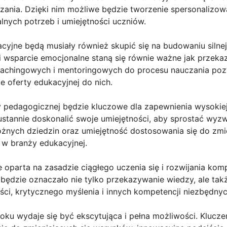
czania. Dzięki nim możliwe będzie tworzenie spersonalizo
nych potrzeb i umiejętności uczniów.
cyjne będą musiały również skupić się na budowaniu silnej 
i wsparcie emocjonalne staną się równie ważne jak przeka
chingowych i mentoringowych do procesu nauczania pozw
e oferty edukacyjnej do nich.
 pedagogicznej będzie kluczowe dla zapewnienia wysokiej 
ustannie doskonalić swoje umiejętności, aby sprostać wyzw
óżnych dziedzin oraz umiejętność dostosowania się do zm
 w branży edukacyjnej.
oparta na zasadzie ciągłego uczenia się i rozwijania komp
będzie oznaczało nie tylko przekazywanie wiedzy, ale takż
ści, krytycznego myślenia i innych kompetencji niezbędnyc
oku wydaje się być ekscytująca i pełna możliwości. Klucz