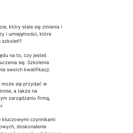
e, który stale się zmienia i
 i umiejętności, które
 szkoleń?
du na to, czy jesteś
czenia się. Szkolenia
e swoich kwalifikacji.
 może się przydać w
rmie, a także na
ym zarządzaniu firmą,
u.
ię kluczowymi czynnikami
kowych, doskonalenie