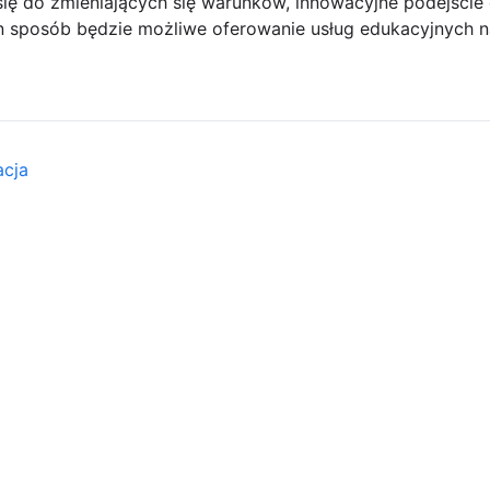
ę do zmieniających się warunków, innowacyjne podejście d
ten sposób będzie możliwe oferowanie usług edukacyjnych n
acja