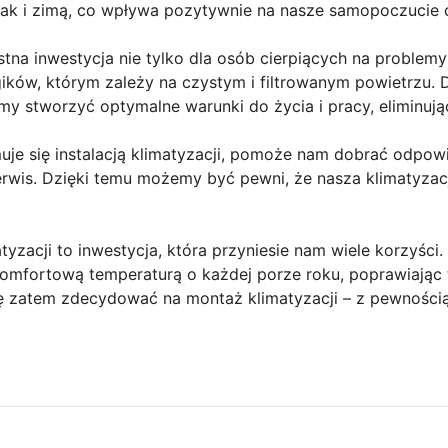
jak i zimą, co wpływa pozytywnie na nasze samopoczucie 
stna inwestycja nie tylko dla osób cierpiących na proble
rgików, którym zależy na czystym i filtrowanym powietrzu.
stworzyć optymalne warunki do życia i pracy, eliminując u
uje się instalacją klimatyzacji, pomoże nam dobrać odpow
wis. Dzięki temu możemy być pewni, że nasza klimatyzacja
zacji to inwestycja, która przyniesie nam wiele korzyści.
komfortową temperaturą o każdej porze roku, poprawiają
się zatem zdecydować na montaż klimatyzacji – z pewności