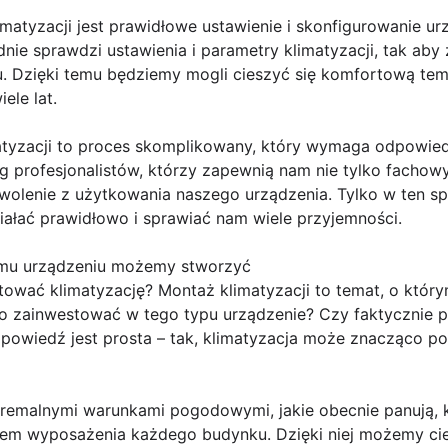
atyzacji jest prawidłowe ustawienie i skonfigurowanie ur
ładnie sprawdzi ustawienia i parametry klimatyzacji, tak a
. Dzięki temu będziemy mogli cieszyć się komfortową tem
ele lat.
yzacji to proces skomplikowany, który wymaga odpowiedn
g profesjonalistów, którzy zapewnią nam nie tylko fachow
wolenie z użytkowania naszego urządzenia. Tylko w ten 
iałać prawidłowo i sprawiać nam wiele przyjemności.
emu urządzeniu możemy stworzyć
tować klimatyzację? Montaż klimatyzacji to temat, o któr
to zainwestować w tego typu urządzenie? Czy faktycznie 
owiedź jest prosta – tak, klimatyzacja może znacząco po
tremalnymi warunkami pogodowymi, jakie obecnie panują, kl
em wyposażenia każdego budynku. Dzięki niej możemy cie