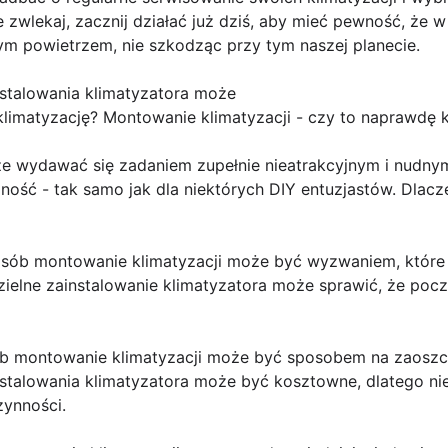
e zwlekaj, zacznij działać już dziś, aby mieć pewność, że 
ym powietrzem, nie szkodząc przy tym naszej planecie.
nstalowania klimatyzatora może
limatyzację? Montowanie klimatyzacji - czy to naprawdę k
e wydawać się zadaniem zupełnie nieatrakcyjnym i nudny
ość - tak samo jak dla niektórych DIY entuzjastów. Dlacz
 osób montowanie klimatyzacji może być wyzwaniem, które 
elne zainstalowanie klimatyzatora może sprawić, że poczu
sób montowanie klimatyzacji może być sposobem na zaoszc
nstalowania klimatyzatora może być kosztowne, dlatego ni
zynności.