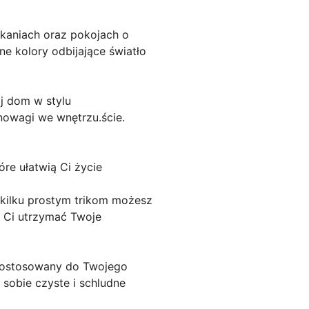
zkaniach oraz pokojach o
ne kolory odbijające światło
j dom w stylu
nowagi we wnętrzu.ście.
re ułatwią Ci życie
 kilku prostym trikom możesz
ą Ci utrzymać Twoje
e dostosowany do Twojego
 sobie czyste i schludne