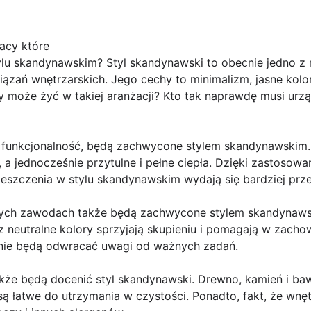
racy które
lu skandynawskim? Styl skandynawski to obecnie jedno z n
ązań wnętrzarskich. Jego cechy to minimalizm, jasne kolor
y może żyć w takiej aranżacji? Kto tak naprawdę musi urz
 i funkcjonalność, będą zachwycone stylem skandynawskim
 a jednocześnie przytulne i pełne ciepła. Dzięki zastosow
ieszczenia w stylu skandynawskim wydają się bardziej prze
ych zawodach także będą zachwycone stylem skandynawski
z neutralne kolory sprzyjają skupieniu i pomagają w zacho
e nie będą odwracać uwagi od ważnych zadań.
akże będą docenić styl skandynawski. Drewno, kamień i bawe
są łatwe do utrzymania w czystości. Ponadto, fakt, że wnęt