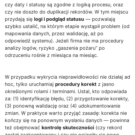
czy daty i statusy są zgodne z logiką procesu, oraz
czy nie doszło do duplikacji rekordów. W tym miejscu
przydają się
logi i podgląd statusu
— pozwalają
szybko ustalić, na którym etapie wystąpił problem (od
mapowania danych, przez walidację, aż po
odpowiedź systemu). Jeżeli firma nie ma procedury
analizy logów, ryzyko „gaszenia pożaru” po
odrzuceniu rośnie z miesiąca na miesiąc.
W przypadku wykrycia nieprawidłowości nie działaj ad
hoc, tylko uruchamiaj
procedury korekt
z jasno
określonymi rolami i terminami. Ustal, kto odpowiada
za: (1) identyfikację błędu, (2) przygotowanie korekty,
(3) ponowną walidację oraz (4) udokumentowanie
zmian. W praktyce warto przyjąć zasadę: korekta nie
kończy się na ponownym wysłaniu danych — powinna
też obejmować
kontrolę skuteczności
(czy rekord
został zaakceptowany i czy nie pojawiły się nowe