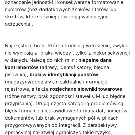
oznaczenie jednostki i konsekwentne formatowanie
numerów (bez dodatkowych znaków, literów lub
skrótów, które później powodują walidacyjne
odrzucenia).
Najczęstsze braki, które utrudniają wdrożenie, zwykle
nie wynikają z „braku wiedzy”, tylko z niekonsekwencji
w danych. Należą do nich m.in.:
niepełne dane
kontrahentów
(adresy, identyfikatory, błędna
pisownia),
braki w identyfikacji punktów
(magazyny/oddziały), nieaktualne informacje
rejestrowe, a także
rozjechane słowniki towarowe
(różne nazwy, brak zgodności stawek/JM lub błędne
przypisania). Drugą częstą kategorią problemów są
błędy formalne: nieprawidłowe formaty dat, numerów
dokumentów lub brak wymaganych pól w plikach
przygotowywanych do integracji. Z perspektywy
operacyjnej najłatwiej ograniczyć takie ryzyka,