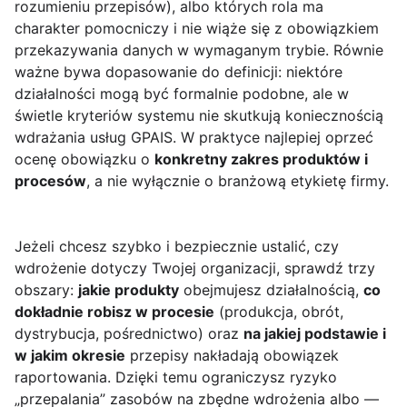
rozumieniu przepisów), albo których rola ma
charakter pomocniczy i nie wiąże się z obowiązkiem
przekazywania danych w wymaganym trybie. Równie
ważne bywa dopasowanie do definicji: niektóre
działalności mogą być formalnie podobne, ale w
świetle kryteriów systemu nie skutkują koniecznością
wdrażania usług GPAIS. W praktyce najlepiej oprzeć
ocenę obowiązku o
konkretny zakres produktów i
procesów
, a nie wyłącznie o branżową etykietę firmy.
Jeżeli chcesz szybko i bezpiecznie ustalić, czy
wdrożenie dotyczy Twojej organizacji, sprawdź trzy
obszary:
jakie produkty
obejmujesz działalnością,
co
dokładnie robisz w procesie
(produkcja, obrót,
dystrybucja, pośrednictwo) oraz
na jakiej podstawie i
w jakim okresie
przepisy nakładają obowiązek
raportowania. Dzięki temu ograniczysz ryzyko
„przepalania” zasobów na zbędne wdrożenia albo —