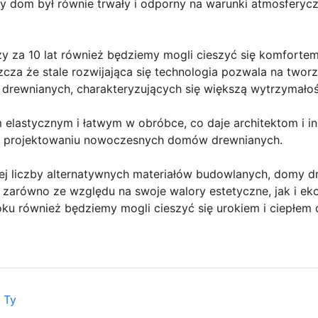
 dom był równie trwały i odporny na warunki atmosferyczn
zy za 10 lat również będziemy mogli cieszyć się komforte
za że stale rozwijająca się technologia pozwala na tworz
rewnianych, charakteryzujących się większą wytrzymałości
 elastycznym i łatwym w obróbce, co daje architektom i i
w projektowaniu nowoczesnych domów drewnianych.
j liczby alternatywnych materiałów budowlanych, domy d
, zarówno ze względu na swoje walory estetyczne, jak i ek
ku również będziemy mogli cieszyć się urokiem i ciepłe
 Ty