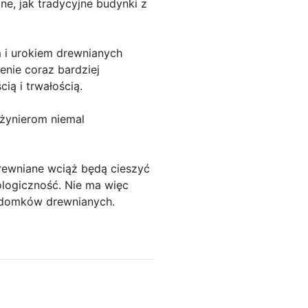
e, jak tradycyjne budynki z
m i urokiem drewnianych
enie coraz bardziej
ą i trwałością.
nżynierom niemal
rewniane wciąż będą cieszyć
ologiczność. Nie ma więc
m domków drewnianych.