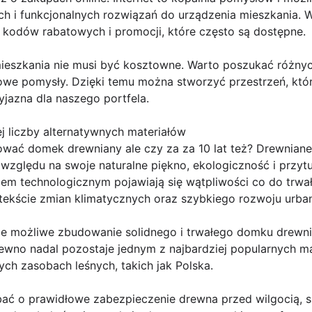
ych i funkcjonalnych rozwiązań do urządzenia mieszkania. 
 kodów rabatowych i promocji, które często są dostępne.
eszkania nie musi być kosztowne. Warto poszukać różnyc
we pomysły. Dzięki temu można stworzyć przestrzeń, która
yjazna dla naszego portfela.
 liczby alternatywnych materiałów
ać domek drewniany ale czy za za 10 lat też? Drewnian
zględu na swoje naturalne piękno, ekologiczność i przytul
pem technologicznym pojawiają się wątpliwości co do trwał
tekście zmian klimatycznych oraz szybkiego rozwoju urbani
e możliwe zbudowanie solidnego i trwałego domku drewni
wno nadal pozostaje jednym z najbardziej popularnych m
ch zasobach leśnych, takich jak Polska.
ć o prawidłowe zabezpieczenie drewna przed wilgocią, s