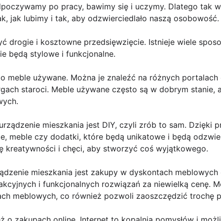
poczywamy po pracy, bawimy się i uczymy. Dlatego tak wa
k, jak lubimy i tak, aby odzwierciedlało naszą osobowość.
ć drogie i kosztowne przedsięwzięcie. Istnieje wiele spos
ie będą stylowe i funkcjonalne.
po meble używane. Można je znaleźć na różnych portalach 
gach staroci. Meble używane często są w dobrym stanie, a
wych.
rządzenie mieszkania jest DIY, czyli zrób to sam. Dzięki
e, meble czy dodatki, które będą unikatowe i będą odzwier
 kreatywności i chęci, aby stworzyć coś wyjątkowego.
ządzenie mieszkania jest zakupy w dyskontach meblowych
kcyjnych i funkcjonalnych rozwiązań za niewielką cenę. M
ch meblowych, co również pozwoli zaoszczędzić trochę p
 o zakupach online. Internet to kopalnia pomysłów i możl