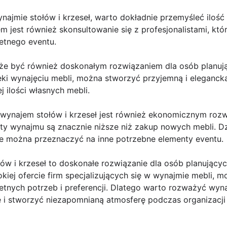
najmie stołów i krzeseł, warto dokładnie przemyśleć iloś
m jest również skonsultowanie się z profesjonalistami, k
etnego eventu.
oże być również doskonałym rozwiązaniem dla osób planu
ęki wynajęciu mebli, można stworzyć przyjemną i eleganck
 ilości własnych mebli.
wynajem stołów i krzeseł jest również ekonomicznym roz
y wynajmu są znacznie niższe niż zakup nowych mebli. D
re można przeznaczyć na inne potrzebne elementy eventu.
w i krzeseł to doskonałe rozwiązanie dla osób planującyc
okiej ofercie firm specjalizujących się w wynajmie mebli, 
nych potrzeb i preferencji. Dlatego warto rozważyć wynaj
e i stworzyć niezapomnianą atmosferę podczas organizacji