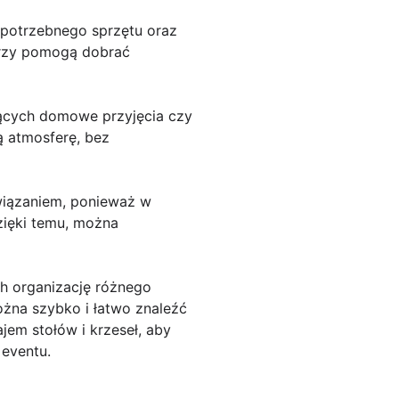
ć potrzebnego sprzętu oraz
tórzy pomogą dobrać
jących domowe przyjęcia czy
ą atmosferę, bez
wiązaniem, ponieważ w
zięki temu, można
h organizację różnego
można szybko i łatwo znaleźć
em stołów i krzeseł, aby
 eventu.