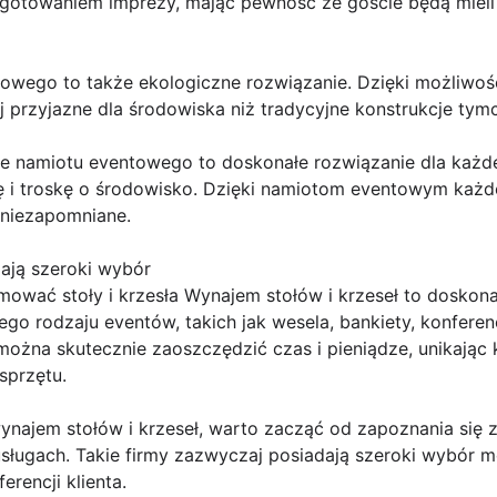
ygotowaniem imprezy, mając pewność że goście będą miel
wego to także ekologiczne rozwiązanie. Dzięki możliwośc
j przyjazne dla środowiska niż tradycyjne konstrukcje ty
namiotu eventowego to doskonałe rozwiązanie dla każdeg
ę i troskę o środowisko. Dzięki namiotom eventowym każde
 niezapomniane.
ają szeroki wybór
wać stoły i krzesła Wynajem stołów i krzeseł to doskona
ego rodzaju eventów, takich jak wesela, bankiety, konfere
ożna skutecznie zaoszczędzić czas i pieniądze, unikając 
sprzętu.
najem stołów i krzeseł, warto zacząć od zapoznania się z
 usługach. Takie firmy zazwyczaj posiadają szeroki wybór
erencji klienta.