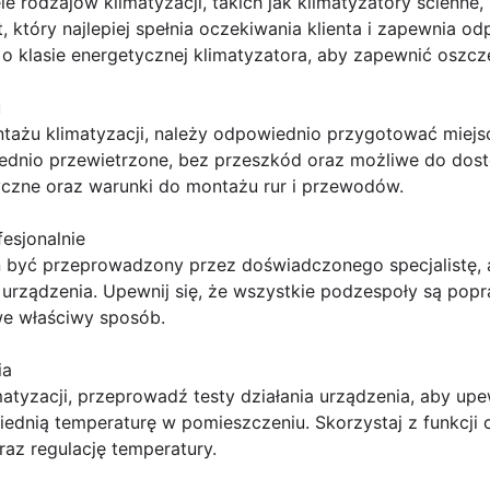
le rodzajów klimatyzacji, takich jak klimatyzatory ścienne
t, który najlepiej spełnia oczekiwania klienta i zapewnia 
 o klasie energetycznej klimatyzatora, aby zapewnić oszcz
u
ażu klimatyzacji, należy odpowiednio przygotować miejsce 
ednio przewietrzone, bez przeszkód oraz możliwe do dost
ryczne oraz warunki do montażu rur i przewodów.
fesjonalnie
n być przeprowadzony przez doświadczonego specjalistę,
ie urządzenia. Upewnij się, że wszystkie podzespoły są pop
we właściwy sposób.
ia
tyzacji, przeprowadź testy działania urządzenia, aby upew
dnią temperaturę w pomieszczeniu. Skorzystaj z funkcji c
az regulację temperatury.