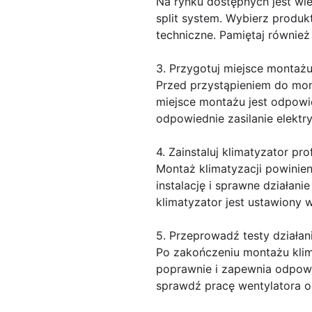
Na rynku dostępnych jest wie
split system. Wybierz produk
techniczne. Pamiętaj również
3. Przygotuj miejsce montaż
Przed przystąpieniem do mont
miejsce montażu jest odpowi
odpowiednie zasilanie elekt
4. Zainstaluj klimatyzator pro
Montaż klimatyzacji powinie
instalację i sprawne działan
klimatyzator jest ustawiony 
5. Przeprowadź testy działan
Po zakończeniu montażu klima
poprawnie i zapewnia odpowie
sprawdź pracę wentylatora or