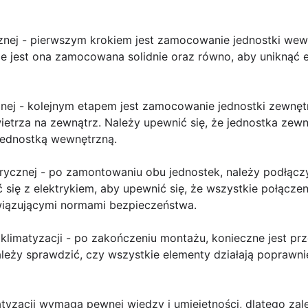
znej - pierwszym krokiem jest zamocowanie jednostki wewn
 że jest ona zamocowana solidnie oraz równo, aby uniknąć 
znej - kolejnym etapem jest zamocowanie jednostki zewnęt
trza na zewnątrz. Należy upewnić się, że jednostka zewnę
jednostką wewnętrzną.
ktrycznej - po zamontowaniu obu jednostek, należy podłączy
 się z elektrykiem, aby upewnić się, że wszystkie połączen
iązującymi normami bezpieczeństwa.
 klimatyzacji - po zakończeniu montażu, konieczne jest pr
ależy sprawdzić, czy wszystkie elementy działają poprawnie
zacji wymaga pewnej wiedzy i umiejętności, dlatego zalec