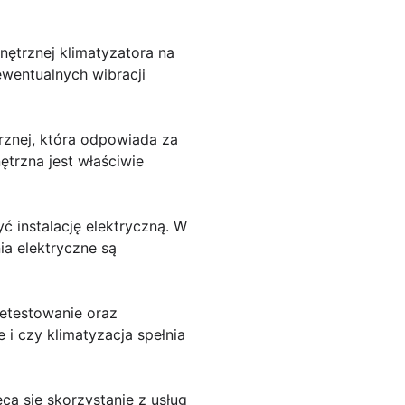
ętrznej klimatyzatora na
ewentualnych wibracji
rznej, która odpowiada za
trzna jest właściwie
ć instalację elektryczną. W
ia elektryczne są
zetestowanie oraz
 i czy klimatyzacja spełnia
a się skorzystanie z usług