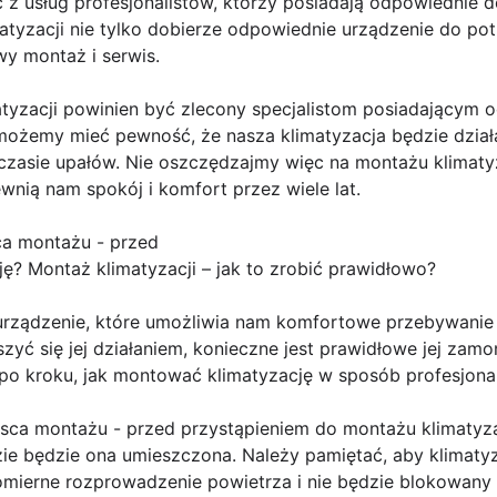
 z usług profesjonalistów, którzy posiadają odpowiednie d
tyzacji nie tylko dobierze odpowiednie urządzenie do pot
y montaż i serwis.
yzacji powinien być zlecony specjalistom posiadającym od
możemy mieć pewność, że nasza klimatyzacja będzie działa
zasie upałów. Nie oszczędzajmy więc na montażu klimaty
ewnią nam spokój i komfort przez wiele lat.
a montażu - przed
ę? Montaż klimatyzacji – jak to zrobić prawidłowo?
 urządzenie, które umożliwia nam komfortowe przebywani
szyć się jej działaniem, konieczne jest prawidłowe jej zam
 po kroku, jak montować klimatyzację w sposób profesjonal
sca montażu - przed przystąpieniem do montażu klimatyza
ie będzie ona umieszczona. Należy pamiętać, aby klimatyz
omierne rozprowadzenie powietrza i nie będzie blokowany