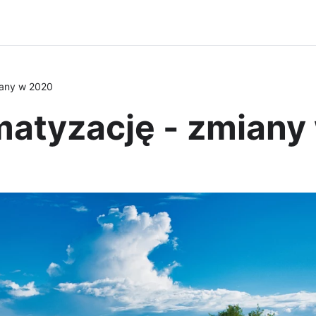
iany w 2020
matyzację - zmian