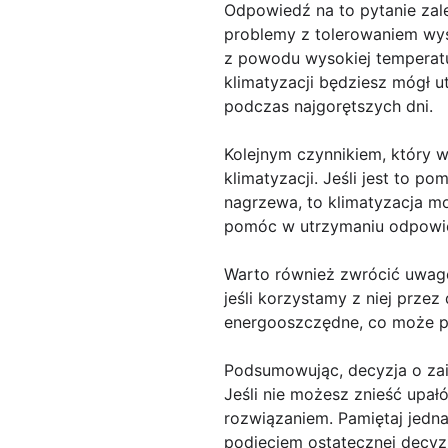
Odpowiedź na to pytanie zal
problemy z tolerowaniem wyso
z powodu wysokiej temperatu
klimatyzacji będziesz mógł 
podczas najgorętszych dni.
Kolejnym czynnikiem, który 
klimatyzacji. Jeśli jest to p
nagrzewa, to klimatyzacja m
pomóc w utrzymaniu odpowied
Warto również zwrócić uwagę
jeśli korzystamy z niej przez
energooszczędne, co może p
Podsumowując, decyzja o zain
Jeśli nie możesz znieść upa
rozwiązaniem. Pamiętaj jedn
podjęciem ostatecznej decyzj