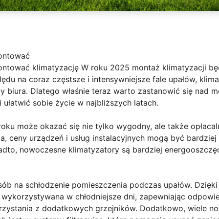
ontować
tować klimatyzację W roku 2025 montaż klimatyzacji będ
u na coraz częstsze i intensywniejsze fale upałów, klima
biura. Dlatego właśnie teraz warto zastanowić się nad m
ułatwić sobie życie w najbliższych latach.
oku może okazać się nie tylko wygodny, ale także opłacaln
a, ceny urządzeń i usług instalacyjnych mogą być bardziej
adto, nowoczesne klimatyzatory są bardziej energooszczęd
osób na schłodzenie pomieszczenia podczas upałów. Dzięki 
 wykorzystywana w chłodniejsze dni, zapewniając odpowi
rzystania z dodatkowych grzejników. Dodatkowo, wiele n