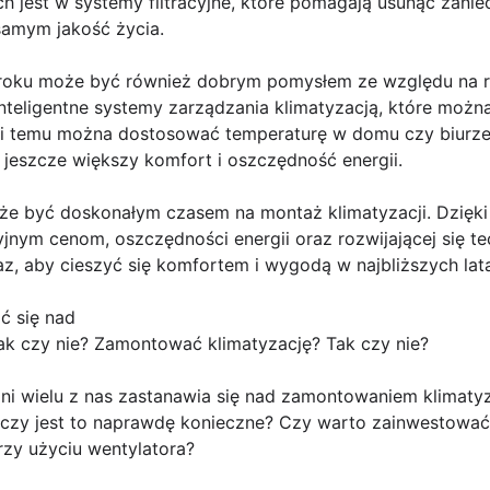
jest w systemy filtracyjne, które pomagają usunąć zaniec
samym jakość życia.
roku może być również dobrym pomysłem ze względu na ro
inteligentne systemy zarządzania klimatyzacją, które moż
ięki temu można dostosować temperaturę w domu czy biurze
jeszcze większy komfort i oszczędność energii.
 być doskonałym czasem na montaż klimatyzacji. Dzięki 
jnym cenom, oszczędności energii oraz rozwijającej się t
eraz, aby cieszyć się komfortem i wygodą w najbliższych lat
ć się nad
k czy nie? Zamontować klimatyzację? Tak czy nie?
dni wielu z nas zastanawia się nad zamontowaniem klimaty
: czy jest to naprawdę konieczne? Czy warto zainwestować
rzy użyciu wentylatora?