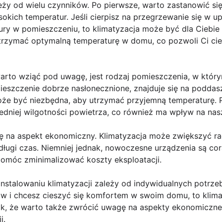
eży od wielu czynników. Po pierwsze, warto zastanowić si
kich temperatur. Jeśli cierpisz na przegrzewanie się w up
ry w pomieszczeniu, to klimatyzacja może być dla Ciebie 
utrzymać optymalną temperaturę w domu, co pozwoli Ci ci
warto wziąć pod uwagę, jest rodzaj pomieszczenia, w któ
omieszczenie dobrze nasłonecznione, znajduje się na poddas
oże być niezbędna, aby utrzymać przyjemną temperaturę. 
niej wilgotności powietrza, co również ma wpływ na nas
 na aspekt ekonomiczny. Klimatyzacja może zwiększyć ra
 długi czas. Niemniej jednak, nowoczesne urządzenia są cor
omóc zminimalizować koszty eksploatacji.
stalowaniu klimatyzacji zależy od indywidualnych potrzeb 
łów i chcesz cieszyć się komfortem w swoim domu, to kli
ak, że warto także zwrócić uwagę na aspekty ekonomiczne
i.