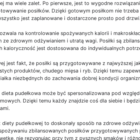
ej ma wiele zalet. Po pierwsze, jest to wygodne rozwiązani
towywanie posiłków. Dzięki gotowym posiłkom nie trzeba 
wszystko jest zaplanowane i dostarczone prosto pod drzwi
ozwala na kontrolowanie spożywanych kalorii i makroskład
h ze zdrowym odżywianiem i utratą wagi. Posiłki są zbil
h kaloryczność jest dostosowana do indywidualnych potrz
wej jest fakt, że posiłki są przygotowywane z najwyższej j
stych produktów, chudego mięsa i ryb. Dzięki temu zape
białka niezbędnych do zachowania dobrej kondycji organiz
 dieta pudełkowa może być spersonalizowana pod względe
armowych. Dzięki temu każdy znajdzie coś dla siebie i będz
ami.
 diety pudełkowej to doskonały sposób na zdrowe odżywi
 spożywaniu zbilansowanych posiłków przygotowywanych 
wetkę, nie rezygnując przy tym z pysznych smaków i różno