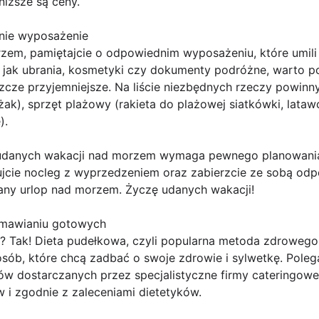
iższe są ceny.
nie wyposażenie
zem, pamiętajcie o odpowiednim wyposażeniu, które umil
jak ubrania, kosmetyki czy dokumenty podróżne, warto p
zcze przyjemniejsze. Na liście niezbędnych rzeczy powinny 
eżak), sprzęt plażowy (rakieta do plażowej siatkówki, lata
).
udanych wakacji nad morzem wymaga pewnego planowania
wujcie nocleg z wyprzedzeniem oraz zabierzcie ze sobą od
any urlop nad morzem. Życzę udanych wakacji!
amawianiu gotowych
j? Tak! Dieta pudełkowa, czyli popularna metoda zdrowego
sób, które chcą zadbać o swoje zdrowie i sylwetkę. Poleg
w dostarczanych przez specjalistyczne firmy cateringowe,
w i zgodnie z zaleceniami dietetyków.