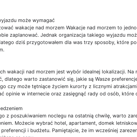
 wyjazdu może wymagać
zować wakacje nad morzem Wakacje nad morzem to jedno z
obie zaplanować. Jednak organizacja takiego wyjazdu 
latego dziś przygotowałem dla was trzy sposoby, które 
m.
 wakacji nad morzem jest wybór idealnej lokalizacji. Na r
ć, dlatego warto zastanowić się, jakie są Wasze preferencj
ego czy może tętniące życiem kurorty z licznymi atrakcjam
ć opinie w internecie oraz zasięgnąć rady od osób, które 
zedzeniem
go z poszukiwaniem noclegu na ostatnią chwilę, warto za
iem. Możecie wybrać hotel, apartament, domek letniskow
referencji i budżetu. Pamiętajcie, że im wcześniej zareze