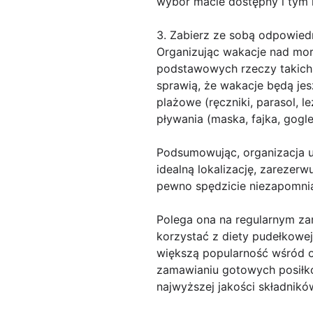
wybór macie dostępny i tym n
3. Zabierz ze sobą odpowied
Organizując wakacje nad mor
podstawowych rzeczy takich 
sprawią, że wakacje będą jes
plażowe (ręczniki, parasol, l
pływania (maska, fajka, gogle
Podsumowując, organizacja 
idealną lokalizację, zarezer
pewno spędzicie niezapomni
Polega ona na regularnym z
korzystać z diety pudełkowe
większą popularność wśród o
zamawianiu gotowych posiłkó
najwyższej jakości składnikó