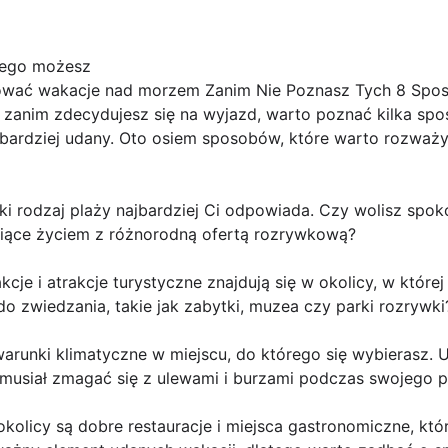
zego możesz
ować wakacje nad morzem Zanim Nie Poznasz Tych 8 Spo
e zanim zdecydujesz się na wyjazd, warto poznać kilka sp
 bardziej udany. Oto osiem sposobów, które warto rozważy
aki rodzaj plaży najbardziej Ci odpowiada. Czy wolisz spok
niące życiem z różnorodną ofertą rozrywkową?
akcje i atrakcje turystyczne znajdują się w okolicy, w które
o zwiedzania, takie jak zabytki, muzea czy parki rozrywki
arunki klimatyczne w miejscu, do którego się wybierasz. 
z musiał zmagać się z ulewami i burzami podczas swojego 
kolicy są dobre restauracje i miejsca gastronomiczne, któ