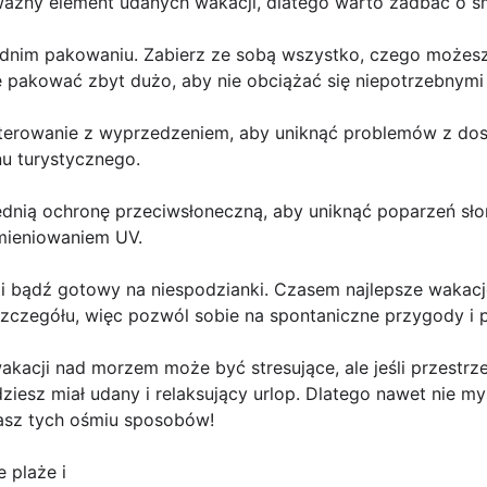
ważny element udanych wakacji, dlatego warto zadbać o sm
ednim pakowaniu. Zabierz ze sobą wszystko, czego możes
nie pakować zbyt dużo, aby nie obciążać się niepotrzebnymi
terowanie z wyprzedzeniem, aby uniknąć problemów z dos
u turystycznego.
dnią ochronę przeciwsłoneczną, aby uniknąć poparzeń sło
mieniowaniem UV.
i bądź gotowy na niespodzianki. Czasem najlepsze wakacje 
zczegółu, więc pozwól sobie na spontaniczne przygody i 
wakacji nad morzem może być stresujące, ale jeśli przest
esz miał udany i relaksujący urlop. Dlatego nawet nie my
asz tych ośmiu sposobów!
e plaże i