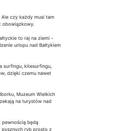
. Ale czy każdy musi tam
st obowiązkowy.
tyckie to raj na ziemi -
dzenie urlopu nad Bałtykiem
surfingu, kitesurfingu,
tów, dzięki czemu nawet
alborku, Muzeum Wielkich
 czekają na turystów nad
 z pewnością będą
 pysznych ryb prosto z