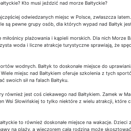
ałtyckie? Kto musi jeździć nad morze Bałtyckie?
ajczęściej odwiedzanych miejsc w Polsce, zwłaszcza latem
 ale są pewne grupy osób, dla których wypad nad Bałtyk je
miłośnicy plażowania i kąpieli morskich. Dla nich Morze Bał
zysta woda i liczne atrakcje turystyczne sprawiają, że spę
portów wodnych. Bałtyk to doskonałe miejsce do uprawiania 
 Wiele miejsc nad Bałtykiem oferuje szkolenia z tych spor
 swoich sił na falach Bałtyku.
ltury również jest coś ciekawego nad Bałtykiem. Zamek w M
 Wsi Słowińskiej to tylko niektóre z wielu atrakcji, które
ałtyckie to również doskonałe miejsce na wakacje. Dzieci
awy na plaży, a wieczorem cała rodzina może skosztować