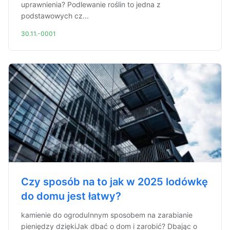
uprawnienia? Podlewanie roślin to jedna z
podstawowych cz...
30.11.-0001
Czy sposób na to jak w 2025 lodówkę
do domu jest łatwy?
kamienie do ogroduInnym sposobem na zarabianie
pieniędzy dziękiJak dbać o dom i zarobić? Dbając o