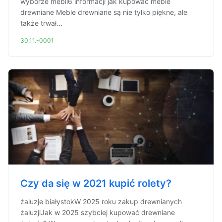
wyborze mebli6 informacji jak kupować meble
drewniane Meble drewniane są nie tylko piękne, ale
także trwał...
30.11.-0001
Czy da się w 2021 kupić rolety?
żaluzje białystokW 2025 roku zakup drewnianych
żaluzjiJak w 2025 szybciej kupować drewniane