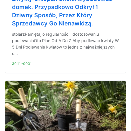
domek. Przypadkowo Odkrył 1
Dziwny Sposób, Przez Który
Sprzedawcy Go Nienawidzą.
stolarzPamiętaj o regularności i dostosowaniu
podlewaniaOto Plan Od A Do Z Aby podlewać kwiaty W
5 Dni Podlewanie kwiatów to jedna z najważniejszych
c...
30.11.-0001