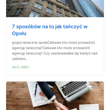
7 sposóbów na to jak tańczyć w
Opolu
grupa taneczna opoleCiekawe kto może prowadzić
agencję taneczną?Ciekawe kto może prowadzić
agencję taneczną? Czy zastanawiałeś się kiedyś nad
założeni...
30.11.-0001