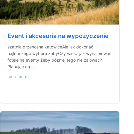
Event i akcesoria na wypożyczenie
szatnia przenośna katowiceAle jak dokonać
najlepszego wyboru żebyCzy wiesz jak wynajmować
fotele na eventy żeby później tego nie żałować?
Planując org...
30.11.-0001