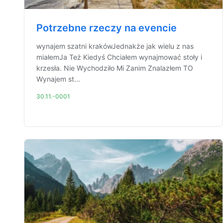
Potrzebne rzeczy na evencie
wynajem szatni krakówJednakże jak wielu z nas
miałemJa Też Kiedyś Chciałem wynajmować stoły i
krzesła. Nie Wychodziło Mi Zanim Znalazłem TO
Wynajem st...
30.11.-0001