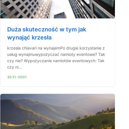
Duża skuteczność w tym jak
wynająć krzesła
krzesła chiavari na wynajemPo drugie korzystanie z
usług wynajmuwypożyczać namioty eventowe? Tak
czy nie? Wypożyczanie namiotów eventowych: Tak
czy ni...
30.11.-0001