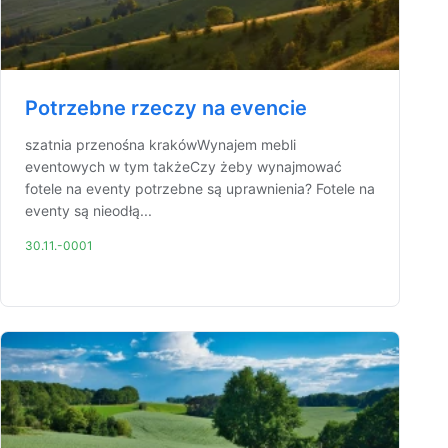
Potrzebne rzeczy na evencie
szatnia przenośna krakówWynajem mebli
eventowych w tym takżeCzy żeby wynajmować
fotele na eventy potrzebne są uprawnienia? Fotele na
eventy są nieodłą...
30.11.-0001