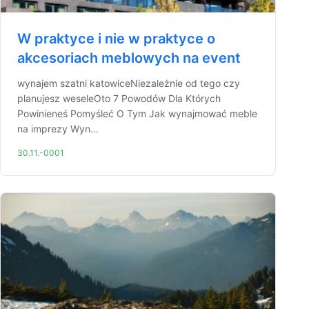
W praktyce i nie w praktyce o
akcesoriach meblowych na event
wynajem szatni katowiceNiezależnie od tego czy
planujesz weseleOto 7 Powodów Dla Których
Powinieneś Pomyśleć O Tym Jak wynajmować meble
na imprezy Wyn...
30.11.-0001