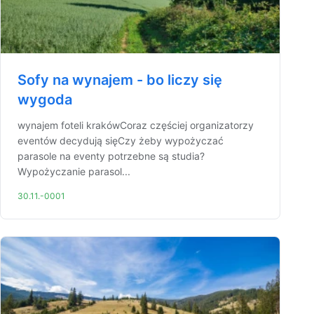
Sofy na wynajem - bo liczy się
wygoda
wynajem foteli krakówCoraz częściej organizatorzy
eventów decydują sięCzy żeby wypożyczać
parasole na eventy potrzebne są studia?
Wypożyczanie parasol...
30.11.-0001