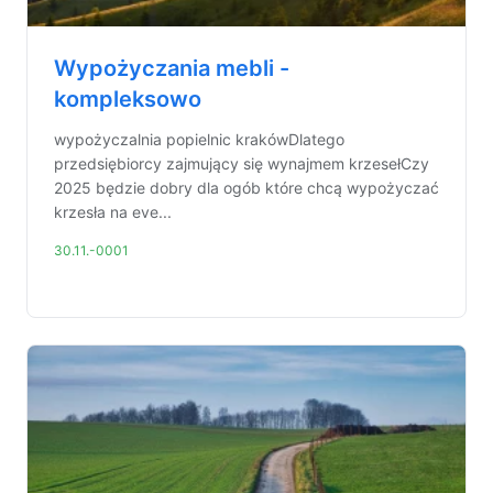
Wypożyczania mebli -
kompleksowo
wypożyczalnia popielnic krakówDlatego
przedsiębiorcy zajmujący się wynajmem krzesełCzy
2025 będzie dobry dla ogób które chcą wypożyczać
krzesła na eve...
30.11.-0001