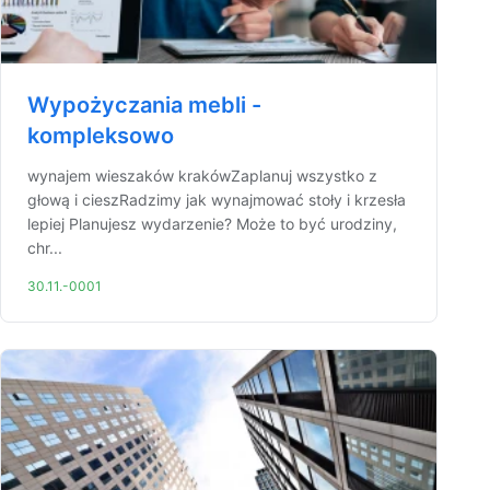
Wypożyczania mebli -
kompleksowo
wynajem wieszaków krakówZaplanuj wszystko z
głową i cieszRadzimy jak wynajmować stoły i krzesła
lepiej Planujesz wydarzenie? Może to być urodziny,
chr...
30.11.-0001